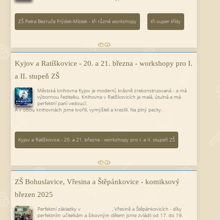
ZŠ Petra Bezruče Frýdek-Místek - tři různé workshopy
tři super třídy
Kyjov a Ratíškovice - 20. a 21. března - workshopy pro I.
a II. stupeň ZŠ
Městská knihovna Kyjov je moderní, krásně zrekonstruovaná - a má
výbornou ředitelku. Knihovna v Ratíškovicích je malá, útulná a má
perfektní paní vedoucí.
A v obou knihovnách jsme tvořili, vymýšleli a kreslili. Na plný pecky.
Kyjov a Ratíškovice - 20. a 21. března - workshopy pro I. a II. stupeň ZŠ
ZŠ Bohuslavice, Vřesina a Štěpánkovice - komiksový
březen 2025
Perfektní základky v
Bohuslavicích
, Vřesině a Štěpánkovicích - díky
perfektním učitelkám a šikovným dětem jsme zvládli od 17. do 19.