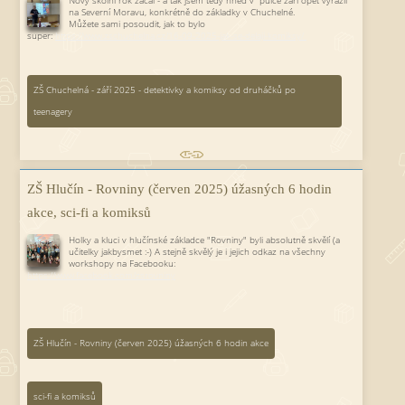
Nový školní rok začal - a tak jsem tedy hned v půlce září opět vyrazil
na Severní Moravu, konkrétně do základky v Chuchelné.
Můžete sami posoudit, jak to bylo
super:
https://www.zschuchelna.cz/16-09-2025-jak-se-delaji-komiksy/
ZŠ Chuchelná - září 2025 - detektivky a komiksy od druháčků po
teenagery
ZŠ Hlučín - Rovniny (červen 2025) úžasných 6 hodin
akce, sci-fi a komiksů
Holky a kluci v hlučínské základce "Rovniny" byli absolutně skvělí (a
učitelky jakbysmet :-) A stejně skvělý je i jejich odkaz na všechny
workshopy na Facebooku:
https://www.facebook.com/zsrovniny
ZŠ Hlučín - Rovniny (červen 2025) úžasných 6 hodin akce
sci-fi a komiksů