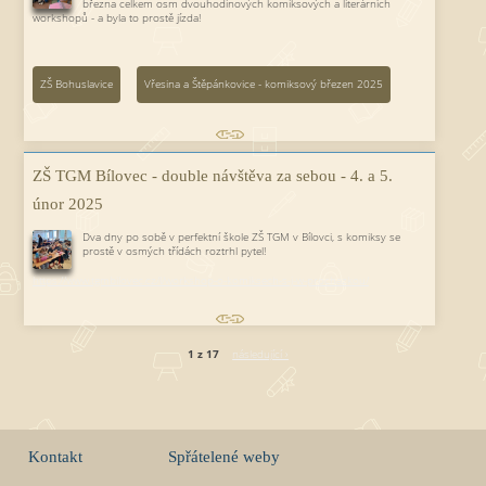
března celkem osm dvouhodinových komiksových a literárních
workshopů - a byla to prostě jízda!
ZŠ Bohuslavice
Vřesina a Štěpánkovice - komiksový březen 2025
ZŠ TGM Bílovec - double návštěva za sebou - 4. a 5.
únor 2025
Dva dny po sobě v perfektní škole ZŠ TGM v Bílovci, s komiksy se
prostě v osmých třídách roztrhl pytel!
https://www.tgmbilovec.cz/l/workshop-o-komiksech-s-j-w-prochazkou/
1 z 17
následující ›
Kontakt
Spřátelené weby