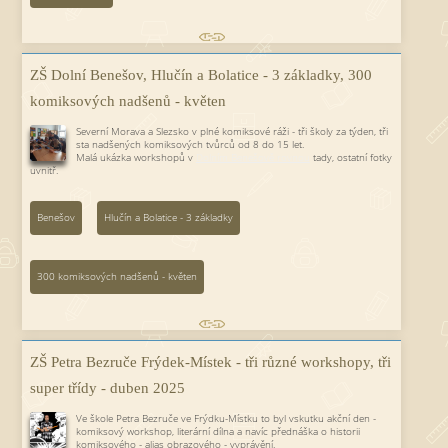
ZŠ Dolní Benešov, Hlučín a Bolatice - 3 základky, 300
komiksových nadšenů - květen
Severní Morava a Slezsko v plné komiksové ráži - tři školy za týden, tři
sta nadšených komiksových tvůrců od 8 do 15 let.
Malá ukázka workshopů v
Dolním Benešově rovnou
tady, ostatní fotky
uvnitř.
Benešov
Hlučín a Bolatice - 3 základky
300 komiksových nadšenů - květen
ZŠ Petra Bezruče Frýdek-Místek - tři různé workshopy, tři
super třídy - duben 2025
Ve škole Petra Bezruče ve Frýdku-Místku to byl vskutku akční den -
komiksový workshop, literární dílna a navíc přednáška o historii
komiksového - alias obrazového - vyprávění.