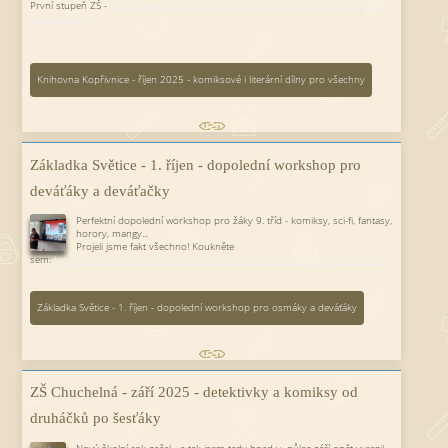
První stupeň ZŠ -
https://www.rajce.idnes.cz/knihovnakoprivnice/album/stan-se-
detektivem-j...
Knihovna Kopřivnice - říjen 2025 - komiksové i literární dílny pro všechny
Základka Světice - 1. říjen - dopolední workshop pro
deváťáky a deváťačky
Perfektní dopolední workshop pro žáky 9. tříd - komiksy, sci-fi, fantasy,
horory, mangy...
Projeli jsme fakt všechno! Koukněte
sem:
https://www.skolasvetice.cz/2025/10/07/literarni-workshop-se-spisovatele...
Základka Světice - 1. říjen - dopolední workshop pro osmáky a deváťáky
ZŠ Chuchelná - září 2025 - detektivky a komiksy od
druháčků po šesťáky