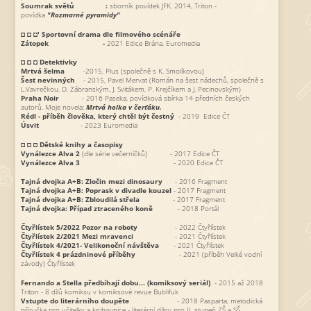
Soumrak světů :
sborník povídek JFK, 2014, Triton -
povídka
"Rozmarné pyramidy"
◘ ◘ ◘' Sportovní drama dle filmového scénáře
Zátopek
-
2021 Edice Brána, Euromedia
◘ ◘ ◘
Detektivky
Mrtvá šelma
-2015, Plus (společně s K. Smolíkovou)
Šest nevinných
- 2015, Pavel Mervat (Román na šest nádechů, společně s
L.Vavrečkou, D. Zábranským, J. Svitákem, P. Krejčíkem a J. Pecinovským)
Praha Noir
- 2016 Paseka, povídková sbírka 14 předních českých
autorů. Moje novela:
Mrtvá holka v čerťáku.
Rédl - příběh člověka, který chtěl být čestný
- 2019 Edice ČT
Úsvit
- 2023 Euromedia
◘ ◘ ◘
Dětské knihy a časopisy
Vynálezce Alva 2
(dle série večerníčků) - 2017 Edice ČT
Vynálezce Alva 3
- 2020 Edice ČT
Tajná dvojka A+B: Zločin mezi dinosaury
- 2016 Fragment
Tajná dvojka A+B: Poprask v divadle kouzel
- 2017 Fragment
Tajná dvojka A+B: Zbloudilá střela
- 2017 Fragment
Tajná dvojka: Případ ztraceného koně
- 2018 Portál
Čtyřlístek 5/2022 Pozor na roboty
- 2022 Čtyřlístek
Čtyřlístek 2/2021 Mezi mravenci
- 2021 Čtyřlístek
Čtyřlístek 4/2021- Velikonoční návštěva
- 2021 Čtyřlístek
Čtyřlístek 4 prázdninové příběhy
- 2021 (příběh Velké vodní
závody) Čtyřlístek
Fernando a Stella předbíhají dobu... (komiksový seriál)
- 2015 až 2018
Triton - 8 dílů komiksu v komiksové revue Bublifuk
Vstupte do literárního doupěte
- 2018 Pasparta, metodická
příručka pro učitelky a knihovnice - literární dílny pro II. stupeň ZŠ a SŠ