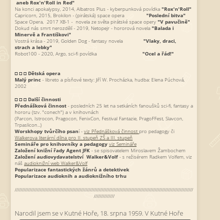
aneb Rox'n'Roll in Red"
Na konci apokalypsy, 2014, Albatros Plus - kyberpunková povídka
"Rox'n'Roll"
Capricorn, 2015, Brokilon - (pirátská) space opera
"Poslední bitva"
Space Opera, 2017 XB-1 - novela ze světa pirátské space opery
"V pavučině"
Dokud nás smrt nerozdělí - 2019, Netopejr - hororová novela
"Balada i
Minervě a Františkovi"
Vostrá krása - 2019, Golden Dog - fantasy novela
"Vlaky, draci,
strach a lebky"
Robot100 - 2020, Argo, sci-fi povídka
"Ocel a řád!"
◘ ◘ ◘
Dětská opera
Malý princ
- libreto a písňové texty: Jiří W. Procházka, hudba: Elena Púchová,
2002
◘ ◘ ◘
Další činnosti
Přednášková činnost
- posledních 25 let na setkáních fanoušků sci-fi, fantasy a
hororu (tzv. "conech") a v knihovnách
(Parcon, Istrocon, Pragocon, FenixCon, Festival Fantazie, PragoFFest, Slavcon,
Trpaslicon...)
Worskhopy tvůrčího psan
í -
viz Přednášková činnost
pro pedagogy či
Walkerova literární dílna pro II. stupeň ZŠ a III. stupeň
Semináře pro knihovníky a pedagogy
viz Semináře
Založení knižní řady Agent JFK
- se spisovatelem Miroslavem Žambochem
Založení audiovydavatelství Walker&Volf
- s režisérem Radkem Volfem, viz
náš
audioknižní web Walker&Volf
Popularizace fantastických žánrů a detektivek
Popularizace audioknih a audioknižního trhu
/////////////////////////////////////////////////////////////////////////////////////////////////////////////////////////
//////////////
Narodil jsem se v Kutné Hoře, 18. srpna 1959.
V Kutné Hoře