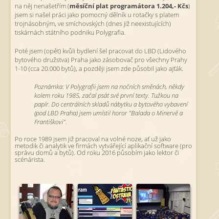
na něj nenašetřím (
měsíční plat programátora 1.204,- Kčs
)
jsem si našel práci jako pomocný dělník u rotačky s platem
trojnásobným, ve smíchovských (dnes již neexistujících)
tiskárnách státního podniku Polygrafia.
Poté jsem (opět) kvůli bydlení šel pracovat do LBD (Lidového
bytového družstva) Praha jako zásobovač pro všechny Prahy
1-10 (cca 20.000 bytů), a později jsem zde působil jako ajťák.
Poznámka: V Polygrafii jsem na nočních směnách, někdy
kolem roku 1985, začal psát své první texty. Tužkou na
papír. Do centrálních skladů nábytku a bytového vybavení
(pod LBD Praha) jsem umístil horor "Balada o Minervě a
Františkovi".
Po roce 1989 jsem již pracoval na volné noze, ať už jako
metodik či analytik ve firmách vytvářející aplikační software (pro
správu domů a bytů). Od roku 2016 působím jako lektor či
scénárista.