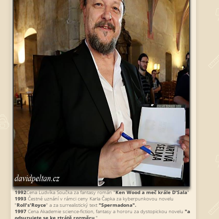
1992
Cena Ludvíka Součka za fantasy román "
Ken Wood a meč krále D'Sala
"
1993
Čestné uznání v rámci ceny Karla Čapka za kyberpunkovou novelu
"
Roll's'Royce
" a za surrealistický text
"Spermadona".
1997
Cena Akademie science-fiction, fantasy a hororu za dystopickou novelu
"a
odsuzujete se ke ztrátě rozměru
."