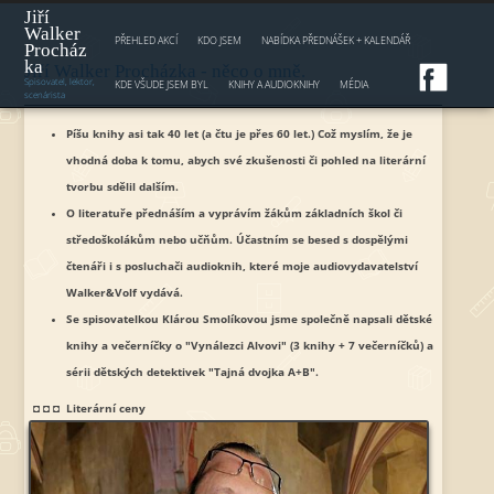
Jump to navigation
Jiří
Walker
PŘEHLED AKCÍ
KDO JSEM
NABÍDKA PŘEDNÁŠEK + KALENDÁŘ
Procház
ka
Jiří Walker Procházka - něco o mně.
Spisovatel, lektor,
KDE VŠUDE JSEM BYL
KNIHY A AUDIOKNIHY
MÉDIA
scenárista
Píšu knihy asi tak 40 let (a čtu je přes 60 let.) Což myslím, že je
vhodná doba k tomu, abych své zkušenosti či pohled na literární
tvorbu sdělil dalším.
O literatuře přednáším a vyprávím žákům základních škol či
středoškolákům nebo učňům. Účastním se besed s dospělými
čtenáři i s posluchači audioknih, které moje audiovydavatelství
Walker&Volf vydává.
Se spisovatelkou Klárou Smolíkovou jsme společně napsali dětské
knihy a večerníčky o "Vynálezci Alvovi" (3 knihy + 7 večerníčků) a
sérii dětských detektivek "Tajná dvojka A+B".
◘ ◘ ◘
Literární ceny