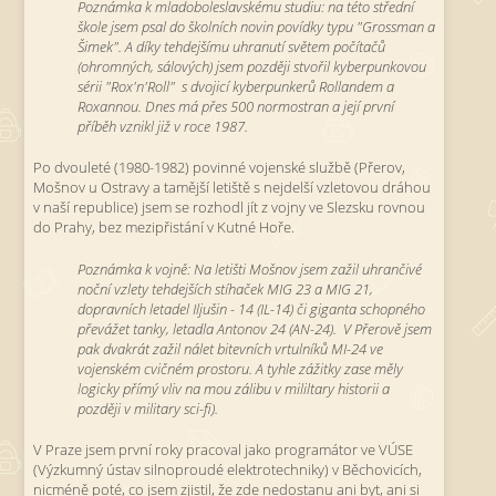
Poznámka k mladoboleslavskému studiu: na této střední
škole jsem psal do školních novin povídky typu "Grossman a
Šimek". A díky tehdejšímu uhranutí světem počítačů
(ohromných, sálových) jsem později stvořil kyberpunkovou
sérii "Rox'n'Roll" s dvojicí kyberpunkerů Rollandem a
Roxannou. Dnes má přes 500 normostran a její první
příběh vznikl již v roce 1987.
Po dvouleté (1980-1982) povinné vojenské službě (Přerov,
Mošnov u Ostravy a tamější letiště s nejdelší vzletovou dráhou
v naší republice) jsem se rozhodl jít z vojny ve Slezsku rovnou
do Prahy, bez mezipřistání v Kutné Hoře.
Poznámka k vojně: Na letišti Mošnov jsem zažil uhrančivé
noční vzlety tehdejších stíhaček MIG 23 a MIG 21,
dopravních letadel Iljušin - 14 (IL-14) či giganta schopného
převážet tanky, letadla Antonov 24 (AN-24). V Přerově jsem
pak dvakrát zažil nálet bitevních vrtulníků MI-24 ve
vojenském cvičném prostoru. A tyhle zážitky zase měly
logicky přímý vliv na mou zálibu v mililtary historii a
později v military sci-fi).
V Praze jsem první roky pracoval jako programátor ve VÚSE
(Výzkumný ústav silnoproudé elektrotechniky) v Běchovicích,
nicméně poté, co jsem zjistil, že zde nedostanu ani byt, ani si