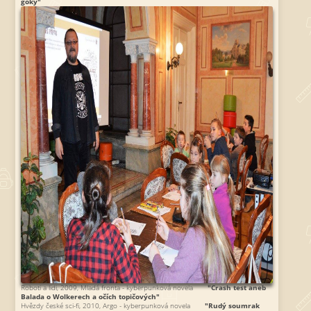
goky"
Roboti a lidi, 2009, Mladá fronta - kyberpunková novela
"Crash test aneb
Balada o Wolkerech a očích topičových"
Hvězdy české sci-fi, 2010, Argo - kyberpunková novela
"Rudý soumrak