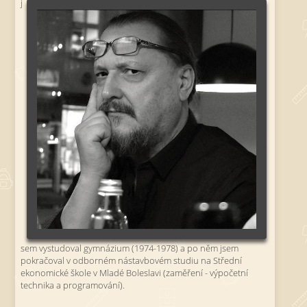
j
sem vystudoval gymnázium (1974-1978) a po něm jsem
pokračoval v odborném nástavbovém studiu na Střední
ekonomické škole v Mladé Boleslavi (zaměření - výpočetní
technika a programování).