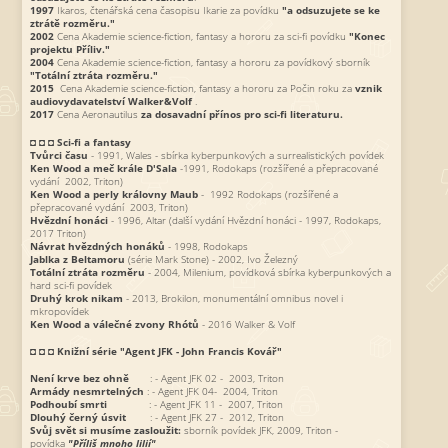
1997
Ikaros, čtenářská cena časopisu Ikarie za povídku
"a odsuzujete se ke
ztrátě rozměru."
2002
Cena Akademie science-fiction, fantasy a hororu za sci-fi povídku
"Konec
projektu Příliv."
2004
Cena Akademie science-fiction, fantasy a hororu za povídkový sborník
"Totální ztráta rozměru."
2015
Cena Akademie science-fiction, fantasy a hororu za Počin roku za
vznik
audiovydavatelství Walker&Volf
.
2017
Cena Aeronautilus
za dosavadní přínos pro sci-fi literaturu.
◘ ◘ ◘
Sci-fi a fantasy
Tvůrci času
- 1991, Wales - sbírka kyberpunkových a surrealistických povídek
Ken Wood a meč krále D'Sala
-1991, Rodokaps (rozšířené a přepracované
vydání 2002, Triton)
Ken Wood a perly královny Maub
- 1992 Rodokaps (rozšířené a
přepracované vydání 2003, Triton)
Hvězdní honáci
- 1996, Altar (další vydání Hvězdní honáci - 1997, Rodokaps,
2017 Triton)
Návrat hvězdných honáků
- 1998, Rodokaps
Jablka z Beltamoru
(série Mark Stone) - 2002, Ivo Železný
Totální ztráta rozměru
- 2004, Milenium, povídková sbírka kyberpunkových a
hard sci-fi povídek
Druhý krok nikam
- 2013, Brokilon, monumentální omnibus novel i
mkropovídek
Ken Wood a válečné zvony Rhótů
- 2016 Walker & Volf
◘ ◘ ◘
Knižní série "Agent JFK - John Francis Kovář"
Není krve bez ohně
: - Agent JFK 02 - 2003, Triton
Armády nesmrtelných
: - Agent JFK 04- 2004, Triton
Podhoubí smrti
: - Agent JFK 11 - 2007, Triton
Dlouhý černý úsvit
: - Agent JFK 27 - 2012, Triton
Svůj svět si musíme zasloužit:
sborník povídek JFK, 2009, Triton -
povídka
"Příliš mnoho lilií"