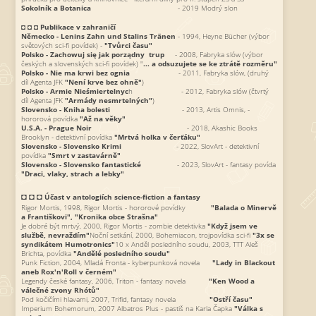
Sokolník a Botanica
- 2019 Modrý slon
◘ ◘ ◘
Publikace v zahraničí
Německo - Lenins Zahn und Stalins Tränen
- 1994, Heyne Bücher (výbor
světových sci-fi povídek) -
"Tvůrci času"
Polsko - Zachowuj się jak porządny trup
- 2008, Fabryka slów (výbor
českých a slovenských sci-fi povídek) "
... a odsuzujete se ke ztrátě rozměru"
Polsko - Nie ma krwi bez ognia
- 2011, Fabryka slów, (druhý
díl Agenta JFK
"Není krve bez ohně"
)
Polsko - Armie Nieśmiertelnyc
h - 2012, Fabryka slów (čtvrtý
díl Agenta JFK
"Armády nesmrtelných"
)
Slovensko - Kniha bolesti
- 2013, Artis Omnis, -
hororová povídka
"Až na věky"
U.S.A. - Prague Noir
- 2018, Akashic Books
Brooklyn - detektivní povídka
"Mrtvá holka v čerťáku"
Slovensko - Slovensko Krimi
- 2022, SlovArt - detektivní
povídka
"Smrt v zastavárně"
Slovensko - Slovensko fantastické
- 2023, SlovArt - fantasy povída
"Draci, vlaky, strach a lebky"
◘ ◘ ◘
Účast v antologiích science-fiction a fantasy
Rigor Mortis, 1998, Rigor Mortis - hororové povídky
"Balada o Minervě
a Františkovi", "Kronika obce Strašna"
Je dobré být mrtvý, 2000, Rigor Mortis - zombie detektivka
"Když jsem ve
službě, nevraždím"
Noční setkání, 2000, Bohemiacon, trojpovídka sci-fi
"3x se
syndikátem Humotronics"
10 x Anděl posledního soudu, 2003, TTT Aleš
Brichta, povídka
"Andělé posledního soudu"
Punk Fiction, 2004, Mladá Fronta - kyberpunková novela
"Lady in Blackout
aneb Rox'n'Roll v černém"
Legendy české fantasy, 2006, Triton - fantasy novela
"Ken Wood a
válečné zvony Rhótů"
Pod kočičími hlavami, 2007, Trifid, fantasy novela
"Ostří času"
Imperium Bohemorum, 2007 Albatros Plus - pastiš na Karla Čapka
"Válka s