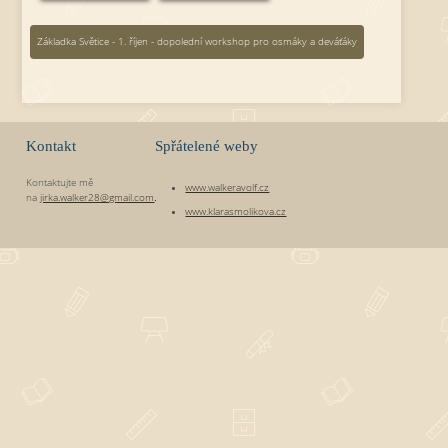
Základka Světice - 1. říjen - dopolední workshop pro osmáky a deváťáky
Kontakt
Spřátelené weby
Kontaktujte mě
www.walkeravolf.cz
na
jirka.walker28@gmail.com
.
www.klarasmolikova.cz