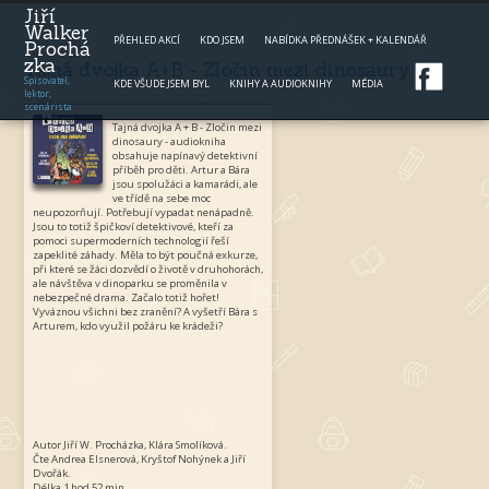
Jump to navigation
Jiří
Walker
PŘEHLED AKCÍ
KDO JSEM
NABÍDKA PŘEDNÁŠEK + KALENDÁŘ
Prochá
zka
Tajná dvojka A+B - Zločin mezi dinosaury
Spisovatel,
KDE VŠUDE JSEM BYL
KNIHY A AUDIOKNIHY
MÉDIA
lektor,
scenárista
Tajná dvojka A + B - Zločin mezi
dinosaury - audiokniha
obsahuje napínavý detektivní
příběh pro děti. Artur a Bára
jsou spolužáci a kamarádi, ale
ve třídě na sebe moc
neupozorňují. Potřebují vypadat nenápadně.
Jsou to totiž špičkoví detektivové, kteří za
pomoci supermoderních technologií řeší
zapeklité záhady. Měla to být poučná exkurze,
při které se žáci dozvědí o životě v druhohorách,
ale návštěva v dinoparku se proměnila v
nebezpečné drama. Začalo totiž hořet!
Vyváznou všichni bez zranění? A vyšetří Bára s
Arturem, kdo využil požáru ke krádeži?
Autor Jiří W. Procházka, Klára Smolíková.
Čte Andrea Elsnerová, Kryštof Nohýnek a Jiří
Dvořák.
Délka 1 hod 52 min