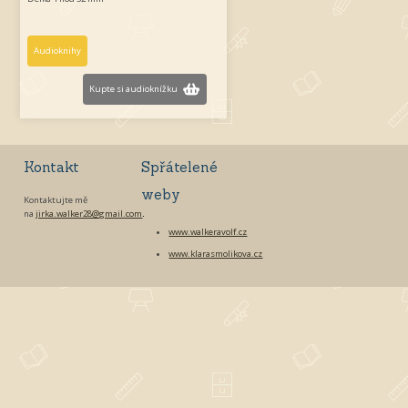
Audioknihy
Kupte si audioknížku
Kontakt
Spřátelené
weby
Kontaktujte mě
na
jirka.walker28@gmail.com
.
www.walkeravolf.cz
www.klarasmolikova.cz