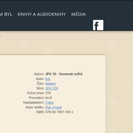
M BYL
KNIHY A AUDIOKNIHY
MÉDIA
"
Název:
JFK 33 - Soumrak světů
Autor:
kol.
Žánr:
fantasy
Série:
JFK (33)
Počet stran:
376
Provedení:
brož.
Nakladatelství:
Triton
Autor obálky:
Petr Vyoral
ISBN:
978-80-7387-794-1