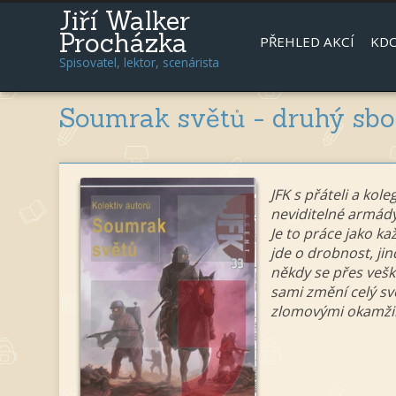
Jiří Walker
Procházka
PŘEHLED AKCÍ
KDO
Spisovatel, lektor, scenárista
Soumrak světů - druhý sbor
JFK s přáteli a kol
neviditelné armády
Je to práce jako kaž
jde o drobnost, ji
někdy se přes vešk
sami změní celý sv
zlomovými okamžik