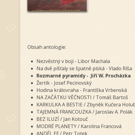
Obsah antologie:
Nezvěstný v boji - Libor Machala
Na dvě píšťaly se špatně píská - Vlado Ríša
Rozmarné pyramidy - Jiří W. Procházka
Žertík - Josef Pecinovský
Hodina královraha - Františka Vrbenská
NA ZAČÁTKU VĚČNOSTI / Tomáš Bartoš
KARKULKA A BESTIE / Zbyněk Kučera Holu
TAJEMNÁ FRANCOUZKA / Jaroslav A. Polák
BEZ ILUZÍ / Jan Kotouč
MODRÉ PLANETY / Karolina Francová
ANDĚL EF / Petr Totek