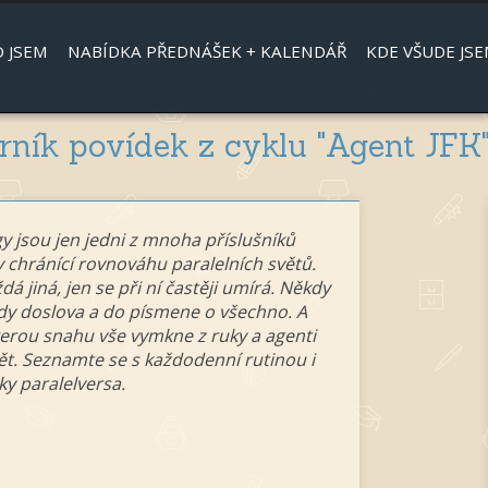
Jump to navigation
 JSEM
NABÍDKA PŘEDNÁŠEK + KALENDÁŘ
KDE VŠUDE JSE
ník povídek z cyklu "Agent JFK
egy jsou jen jedni z mnoha příslušníků
 chránící rovnováhu paralelních světů.
dá jiná, jen se při ní častěji umírá. Někdy
ndy doslova a do písmene o všechno. A
erou snahu vše vymkne z ruky a agenti
ět. Seznamte se s každodenní rutinou i
y paralelversa.